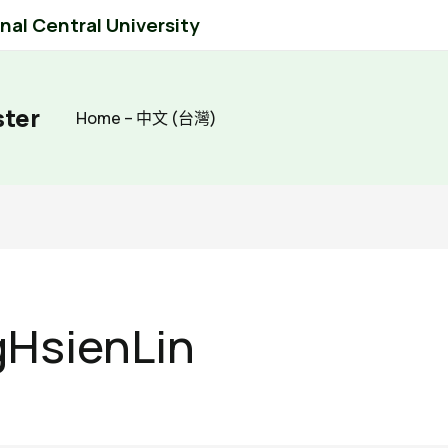
al Central University
ster
Home – 中文 (台灣)
HsienLin