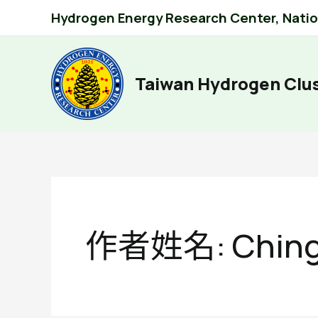
跳
Hydrogen Energy Research Center, Nation
至
主
要
內
Taiwan Hydrogen Clu
容
作者姓名: Ching