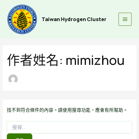
跳
至
主
Taiwan Hydrogen Cluster
Main
要
內
Men
容
作者姓名: mimizhou
找不到符合條件的內容。請使用搜尋功能，應會有所幫助。
搜
尋
關